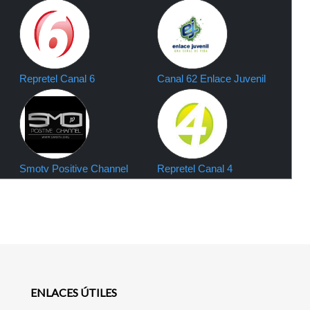
Repretel Canal 6
Canal 62 Enlace Juvenil
Smotv Positive Channel
Repretel Canal 4
ENLACES ÚTILES