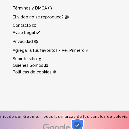
Términos y DMCA 📺
El video no se reproduce? 📹
Contacto 📧
Aviso Legal ✔️
Privacidad 📚
Agregar a tus favoritos - Ver Primero ⭐
Subir tu sitio ⏫
Quienes Somos 👥
Politicas de cookies 🍪
verificado por Google. Todas las marcas de los canales de televi